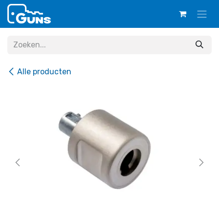
Overslaan naar inhoud
Alle producten