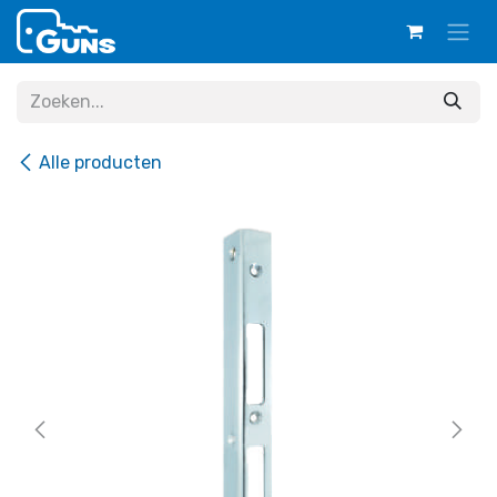
Overslaan naar inhoud
Alle producten