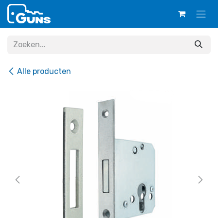
Overslaan naar inhoud
Alle producten