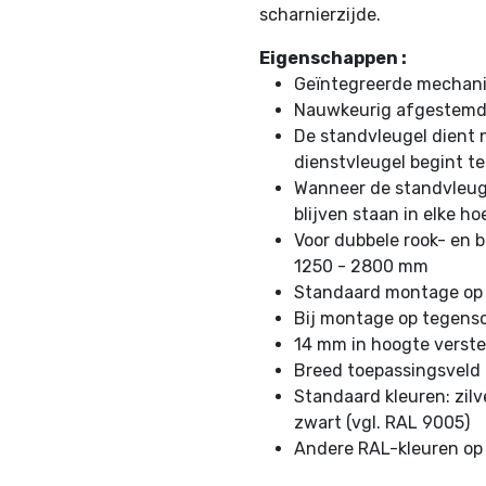
scharnierzijde.
Eigenschappen :
Geïntegreerde mechani
Nauwkeurig afgestemde
De standvleugel dient 
dienstvleugel begint te
Wanneer de standvleuge
blijven staan in elke ho
Voor dubbele rook- en
1250 - 2800 mm
Standaard montage op s
Bij montage op tegensc
14 mm in hoogte verste
Breed toepassingsveld
Standaard kleuren: zilve
zwart (vgl. RAL 9005)
Andere RAL-kleuren op 