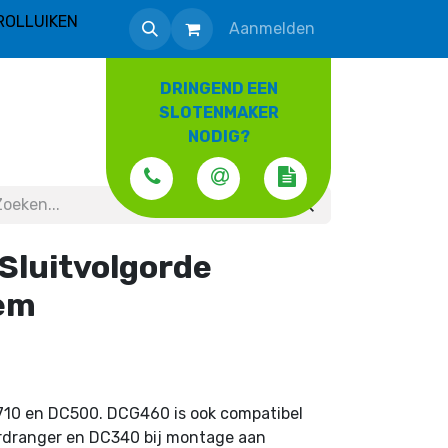
ROLLUIKEN
Aanmelden
DRINGEND EEN
SLOTENMAKER
NODIG?
Sluitvolgorde
eem
10 en DC500. DCG460 is ook compatibel
dranger en DC340 bij montage aan