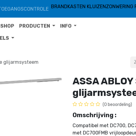
BRANDKASTEN KLUIZEN
ZONWERING 
TOEGANGSCONTROLE
SHOP
PRODUCTEN
INFO
TELS
e glijarmsysteem
ASSA ABLOY 
glijarmsyst
(0 beoordeling)
Omschrijving :
Compatibel met DC700, DC7
met DC700FMB vrijloopdeur