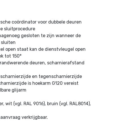
sche coördinator voor dubbele deuren
 sluitprocedure
nagenoeg gesloten te zijn wanneer de
 sluiten
l open staat kan de dienstvleugel open
ek tot 150°
 brandwerende deuren, scharnierafstand
charnierzijde en tegenscharnierzijde
harnierzijde is hoekarm G120 vereist
lbare glijarm
r, wit (vgl. RAL 9016), bruin (vgl. RAL8014),
aanvraag verkrijgbaar.