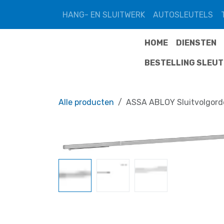
Overslaan naar inhoud
HANG- EN SLUITWERK
AUTOSLEUTELS
HOME
DIENSTEN
BESTELLING SLEU
Alle producten
ASSA ABLOY Sluitvolgord