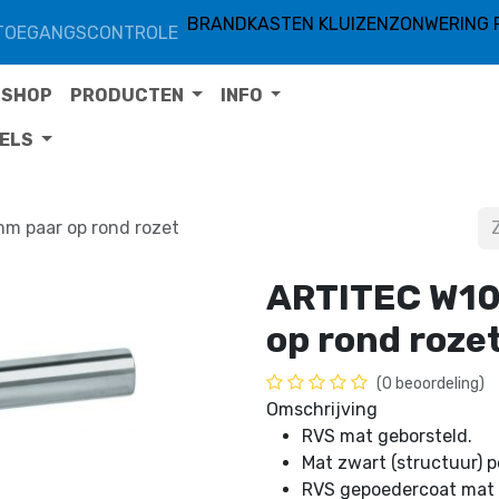
BRANDKASTEN KLUIZEN
ZONWERING 
TOEGANGSCONTROLE
SHOP
PRODUCTEN
INFO
TELS
m paar op rond rozet
ARTITEC W10
op rond roze
(0 beoordeling)
Omschrijving
RVS mat geborsteld.
Mat zwart (structuur) 
RVS gepoedercoat mat 