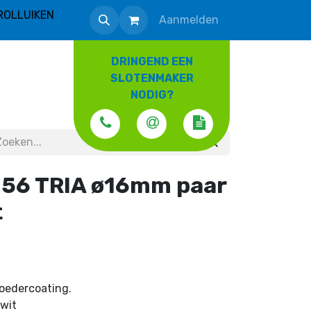
ROLLUIKEN
Aanmelden
DRINGEND EEN
SLOTENMAKER
NODIG?
56 TRIA ø16mm paar
t
poedercoating.
wit