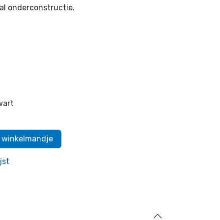
l onderconstructie.
wart
 winkelmandje
jst