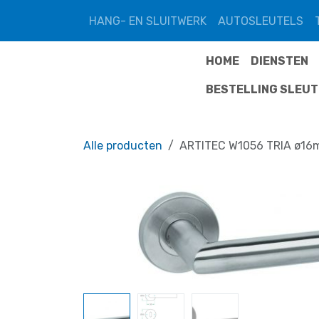
Overslaan naar inhoud
HANG- EN SLUITWERK
AUTOSLEUTELS
HOME
DIENSTEN
BESTELLING SLEU
Alle producten
ARTITEC W1056 TRIA ø16m