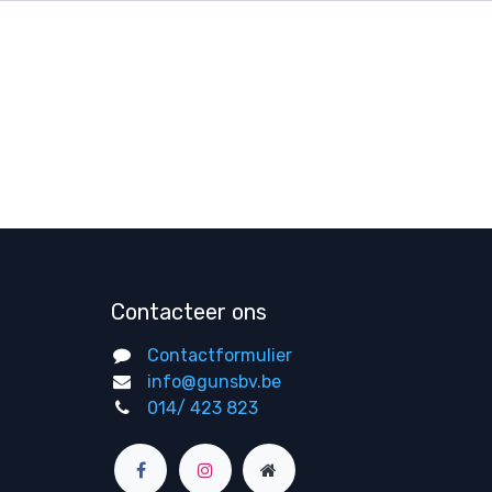
Contacteer ons
Contactformulier
info@gunsbv.be
014/ 423 823