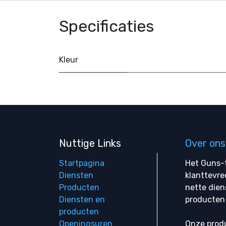
Specificaties
Kleur
Nuttige Links
Over ons
Startpagina
Het Guns-t
Diensten
klanttevre
Producten
nette dien
Diensten en
producten 
producten
Openingsuren
Onze produ