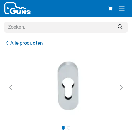
Overslaan naar inhoud
Alle producten