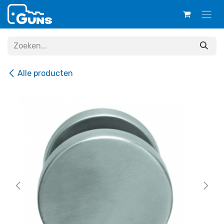
Overslaan naar inhoud
Alle producten