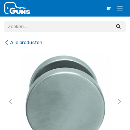
Overslaan naar inhoud
Alle producten