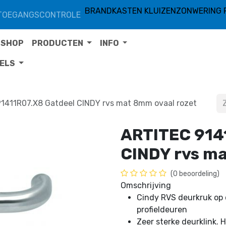
BRANDKASTEN KLUIZEN
ZONWERING 
TOEGANGSCONTROLE
SHOP
PRODUCTEN
INFO
TELS
1411R07.X8 Gatdeel CINDY rvs mat 8mm ovaal rozet
ARTITEC 914
CINDY rvs ma
(0 beoordeling)
Omschrijving
Cindy RVS deurkruk op 
profieldeuren
Zeer sterke deurklink.