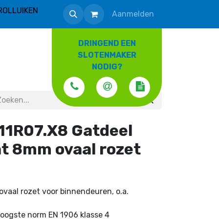
ROLLUIKEN
Aanmelden
DRINGEND EEN
SLOTENMAKER
NODIG?
11R07.X8 Gatdeel
t 8mm ovaal rozet
ovaal rozet voor binnendeuren, o.a.
 Hoogste norm EN 1906 klasse 4