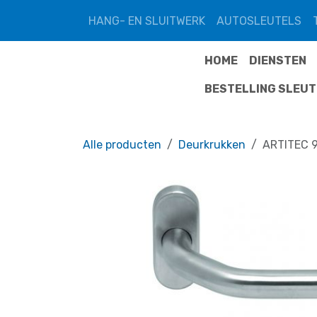
Overslaan naar inhoud
HANG- EN SLUITWERK
AUTOSLEUTELS
HOME
DIENSTEN
BESTELLING SLEU
Alle producten
Deurkrukken
ARTITEC 9