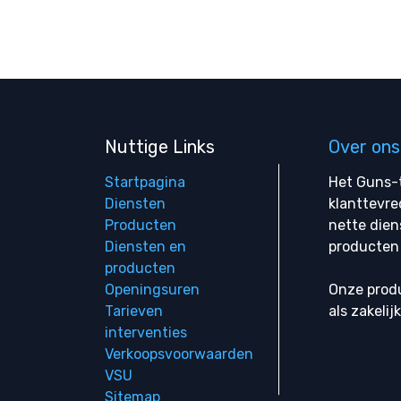
Nuttige Links
Over ons
Startpagina
Het Guns-t
Diensten
klanttevre
Producten
nette dien
Diensten en
producten 
producten
Openingsuren
Onze produ
Tarieven
als zakelij
interventies
Verkoopsvoorwaarden
VSU
Sitemap