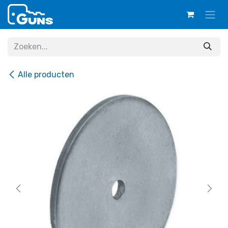
Overslaan naar inhoud
Alle producten