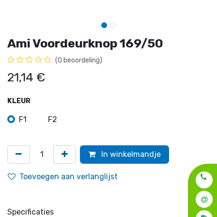
Ami Voordeurknop 169/50
(0 beoordeling)
21,14
€
KLEUR
F1
F2
In winkelmandje
Toevoegen aan verlanglijst
Specificaties