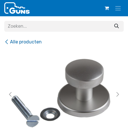
Overslaan naar inhoud
Alle producten