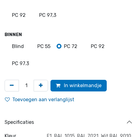
PC 92
PC 97,3
BINNEN
Blind
PC 55
PC 72
PC 92
PC 97.3
In winkelmandje
Toevoegen aan verlanglijst
Specificaties
Kleur
F1
,
RAL 1015
,
RAL 7021
,
Wit RAL 9010
,