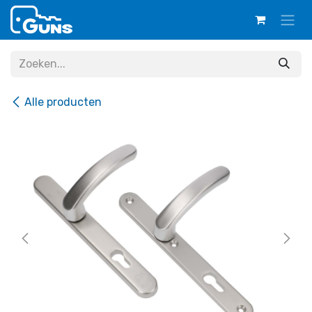
Overslaan naar inhoud
Alle producten