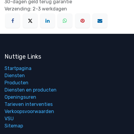
30-dagen geld terug garantie
Verzending: 2-3 werkdagen
Nuttige Links
Startpagina
Diensten
Producten
Diensten en producten
Openingsuren
Tarieven interventies
Verkoopsvoorwaarden
VSU
Sitemap