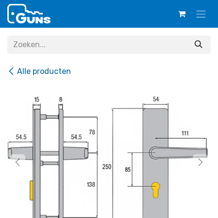
Overslaan naar inhoud
Alle producten