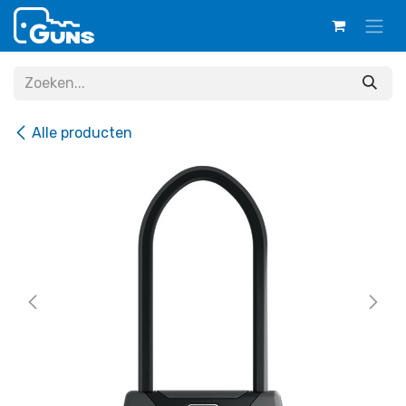
Overslaan naar inhoud
Alle producten