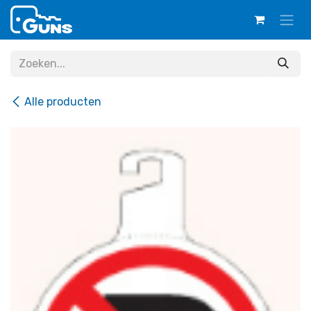
Overslaan naar inhoud
Alle producten