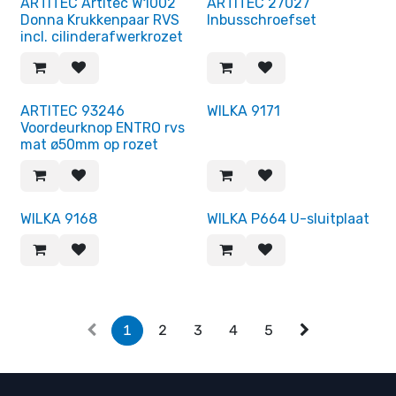
ARTITEC Artitec W1002
ARTITEC 27027
Donna Krukkenpaar RVS
Inbusschroefset
incl. cilinderafwerkrozet
ARTITEC 93246
WILKA 9171
Voordeurknop ENTRO rvs
mat ø50mm op rozet
WILKA 9168
WILKA P664 U-sluitplaat
1
2
3
4
5