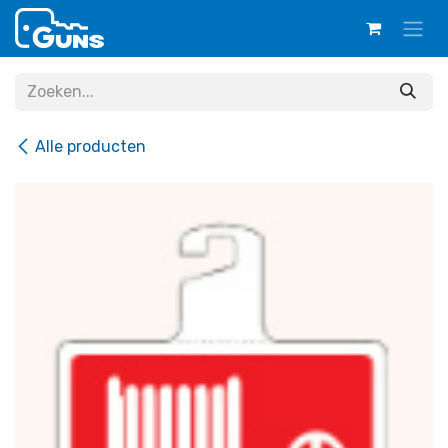
Overslaan naar inhoud
Alle producten