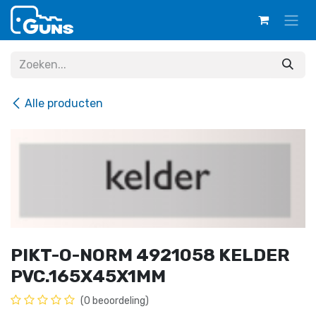
Overslaan naar inhoud
Alle producten
PIKT-O-NORM 4921058 KELDER
PVC.165X45X1MM
(0 beoordeling)