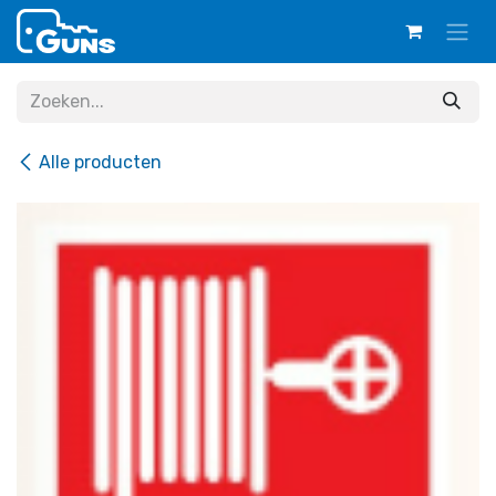
Overslaan naar inhoud
Alle producten