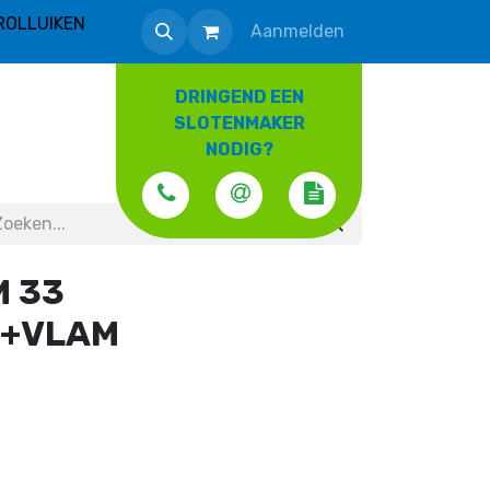
ROLLUIKEN
Aanmelden
DRINGEND EEN
SLOTENMAKER
NODIG?
M 33
.+VLAM