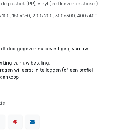
rde plastiek (PP)
,
vinyl (zelfklevende sticker)
x100
,
150x150
,
200x200
,
300x300
,
400x400
ordt doorgegeven na bevestiging van uw
erking van uw betaling.
ragen wij eerst in te loggen (of een profiel
 aankoop.
tie