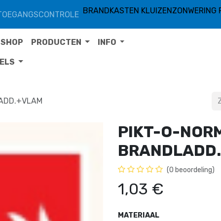
BRANDKASTEN KLUIZEN
ZONWERING 
TOEGANGSCONTROLE
SHOP
PRODUCTEN
INFO
TELS
LADD.+VLAM
PIKT-O-NOR
BRANDLADD
(0 beoordeling)
1,03
€
MATERIAAL