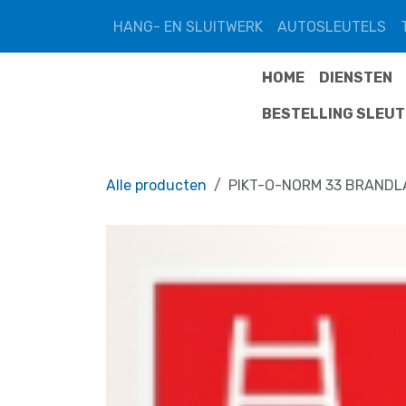
Overslaan naar inhoud
HANG- EN SLUITWERK
AUTOSLEUTELS
HOME
DIENSTEN
BESTELLING SLEU
Alle producten
PIKT-O-NORM 33 BRAND