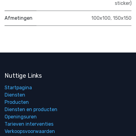
sticker)
Afmetingen
100x100
,
150x150
Nuttige Links
Startpagina
Diensten
Producten
Diensten en producten
Openingsuren
Tarieven interventies
Verkoopsvoorwaarden