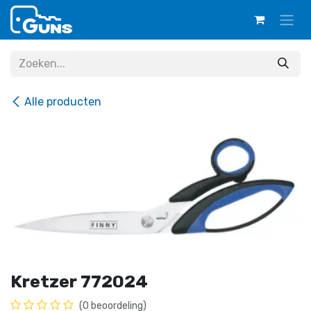
Overslaan naar inhoud
Alle producten
Kretzer 772024
(0 beoordeling)