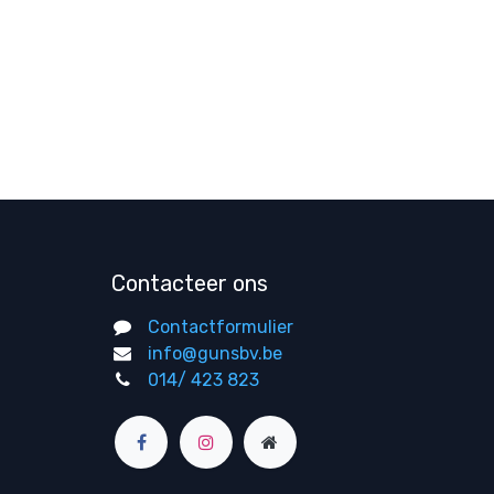
Contacteer ons
Contactformulier
info@gunsbv.be
014/ 423 823