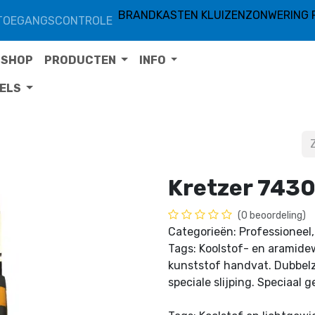
BRANDKASTEN KLUIZEN
ZONWERING 
TOEGANGSCONTROLE
SHOP
PRODUCTEN
INFO
TELS
Kretzer 743
(0 beoordeling)
Categorieën: Professioneel,
Tags: Koolstof- en aramidew
kunststof handvat. Dubbelzi
speciale slijping. Speciaal 