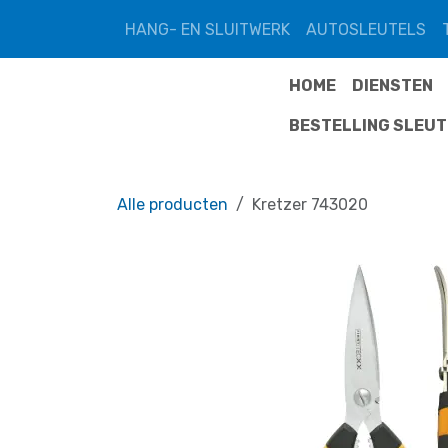
Overslaan naar inhoud
HANG- EN SLUITWERK
AUTOSLEUTELS
HOME
DIENSTEN
BESTELLING SLEU
Alle producten
Kretzer 743020