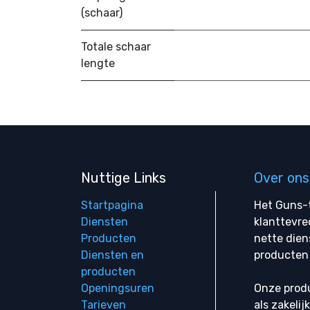
(schaar)
Totale schaar
lengte
Nuttige Links
Over ons
Startpagina
Het Guns-t
Diensten
klanttevre
Producten
nette dien
Diensten en
producten 
producten
Openingsuren
Onze produ
Tarieven
als zakelij