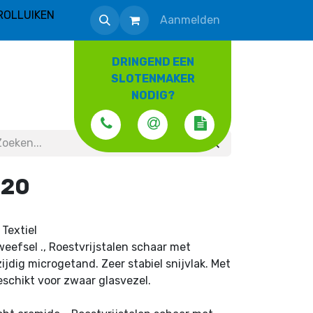
ROLLUIKEN
Aanmelden
DRINGEND EEN
SLOTENMAKER
NODIG?
020
 Textiel
eefsel ., Roestvrijstalen schaar met
jdig microgetand. Zeer stabiel snijvlak. Met
geschikt voor zwaar glasvezel.