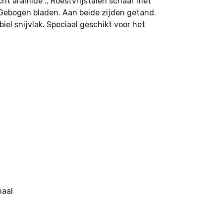
cht aramide ., Roestvrijstalen schaar met
Gebogen bladen. Aan beide zijden getand.
iel snijvlak. Speciaal geschikt voor het
maal