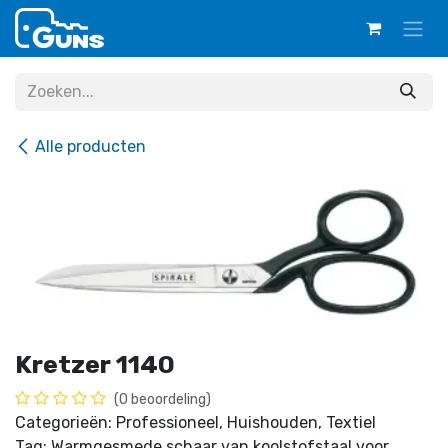
Overslaan naar inhoud
Alle producten
Kretzer 1140
(0 beoordeling)
Categorieën: Professioneel, Huishouden, Textiel
Tag: Warmgesmede schaar van koolstofstaal voor