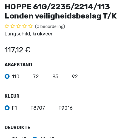
HOPPE 61G/2235/2214/113
Londen veiligheidsbeslag T/K
(0 beoordeling)
Langschild, krukveer
117,12
€
ASAFSTAND
110
72
85
92
KLEUR
F1
F8707
F9016
DEURDIKTE