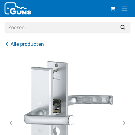
Overslaan naar inhoud
Alle producten