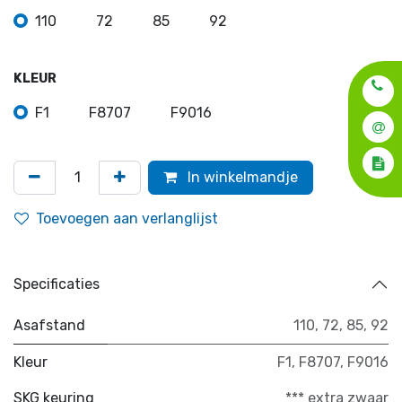
110
72
85
92
KLEUR
F1
F8707
F9016
In winkelmandje
Toevoegen aan verlanglijst
Specificaties
Asafstand
110
,
72
,
85
,
92
Kleur
F1
,
F8707
,
F9016
SKG keuring
*** extra zwaar