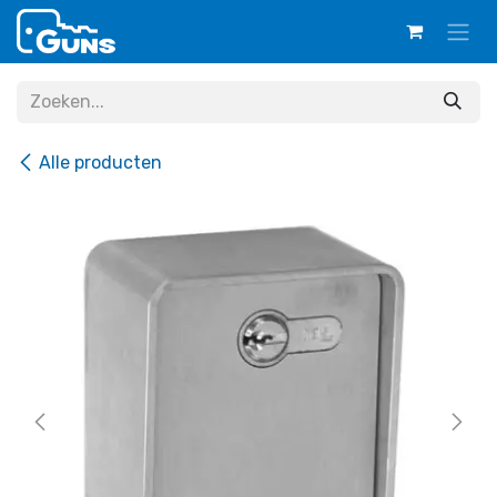
Overslaan naar inhoud
Alle producten