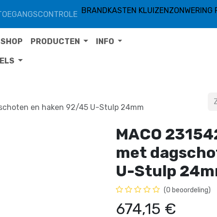
BRANDKASTEN KLUIZEN
ZONWERING 
TOEGANGSCONTROLE
SHOP
PRODUCTEN
INFO
TELS
schoten en haken 92/45 U-Stulp 24mm
MACO 231542
met dagscho
U-Stulp 24
(0 beoordeling)
674,15
€