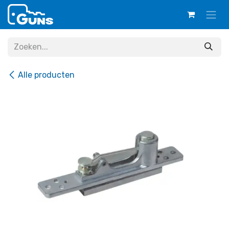
Overslaan naar inhoud
Alle producten