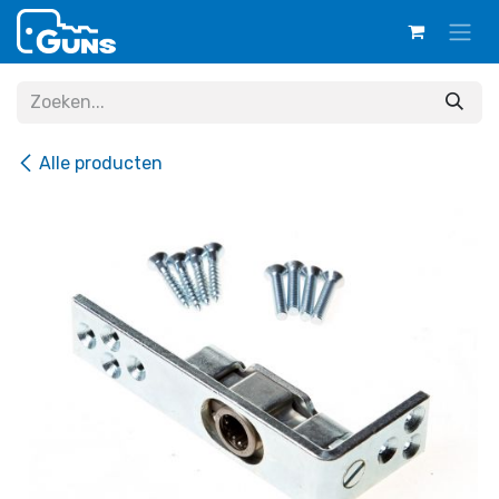
Overslaan naar inhoud
Alle producten