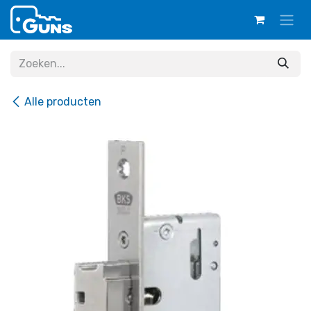
Overslaan naar inhoud
Alle producten