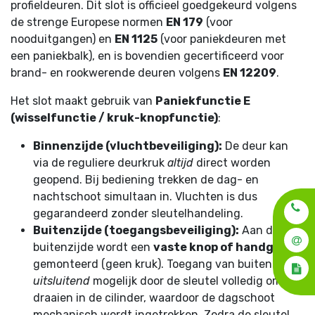
profieldeuren. Dit slot is officieel goedgekeurd volgens
de strenge Europese normen
EN 179
(voor
nooduitgangen) en
EN 1125
(voor paniekdeuren met
een paniekbalk), en is bovendien gecertificeerd voor
brand- en rookwerende deuren volgens
EN 12209
.
Het slot maakt gebruik van
Paniekfunctie E
(wisselfunctie / kruk-knopfunctie)
:
Binnenzijde (vluchtbeveiliging):
De deur kan
via de reguliere deurkruk
altijd
direct worden
geopend. Bij bediening trekken de dag- en
nachtschoot simultaan in. Vluchten is dus
gegarandeerd zonder sleutelhandeling.
Buitenzijde (toegangsbeveiliging):
Aan de
buitenzijde wordt een
vaste knop of handgreep
gemonteerd (geen kruk). Toegang van buitenaf is
uitsluitend
mogelijk door de sleutel volledig om te
draaien in de cilinder, waardoor de dagschoot
mechanisch wordt ingetrokken. Zodra de sleutel