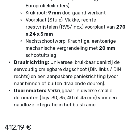
Europrofielcilinders)
Kruknoot:
9 mm
doorgaand vierkant
Voorplaat (Stulp): Vlakke, rechte
roestvrijstalen (RVS/Inox) voorplaat van
270
x 24 x 3 mm
Nachtschootworp: Krachtige, eentoerige
mechanische vergrendeling met
20 mm
schootuitslag
Draairichting:
Universeel bruikbaar dankzij de
eenvoudig omlegbare dagschoot (DIN links / DIN
rechts) en een aanpasbare paniekrichting (voor
naar binnen of buiten draaiende deuren).
Doornmaten:
Verkrijgbaar in diverse smalle
dornmaten (bijv. 30, 35, 40 of 45 mm) voor een
naadloze integratie in het buisframe.
412,19
€