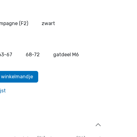
mpagne (F2)
zwart
63-67
68-72
gatdeel M6
 winkelmandje
jst