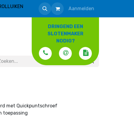
ROLLUIKEN
Aanmelden
DRINGEND EEN
SLOTENMAKER
NODIG?
rd met Quickpuntschroef
en toepassing