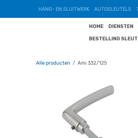
Overslaan naar inhoud
HANG- EN SLUITWERK
AUTOSLEUTELS
HOME
DIENSTEN
BESTELLING SLEU
Alle producten
Ami 332/125