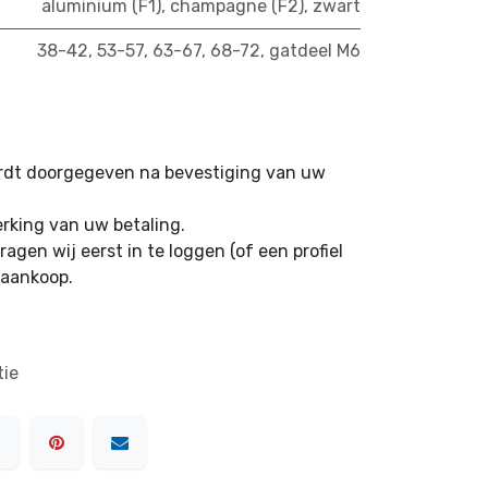
aluminium (F1)
,
champagne (F2)
,
zwart
38-42
,
53-57
,
63-67
,
68-72
,
gatdeel M6
ordt doorgegeven na bevestiging van uw
erking van uw betaling.
ragen wij eerst in te loggen (of een profiel
 aankoop.
tie