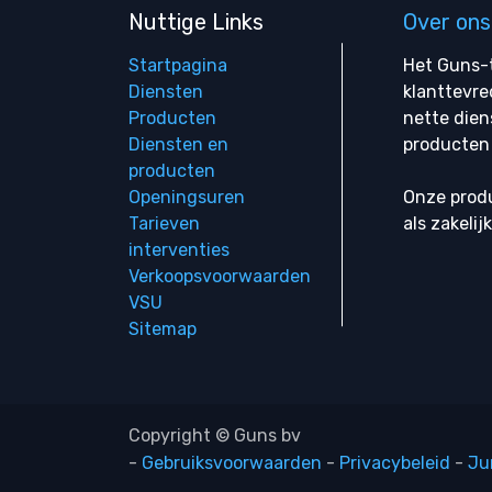
Nuttige Links
Over ons
Startpagina
Het Guns-t
Diensten
klanttevre
Producten
nette dien
Diensten en
producten 
producten
Openingsuren
Onze produ
Tarieven
als zakelij
interventies
Verkoopsvoorwaarden
VSU
Sitemap
Copyright © Guns bv
-
Gebruiksvoorwaarden
-
Privacybeleid
-
Ju