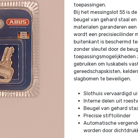
toepassingen.
Bij het messingslot 55 is d
beugel van gehard staal en 
materialen garanderen een 
wordt een precisiecilinder 
buitenkant is beschermd te
zonder sleutel door de beu
toepassingsmogelijkheden zi
gebruiken om luskabels vast
gereedschapskisten, kelder
slagbomen te beveiligen.
Slothuis vervaardigd u
Interne delen uit roestv
Beugel van gehard staa
Precisie stiftcilinder
Automatische vergendel
worden door dichtdruk