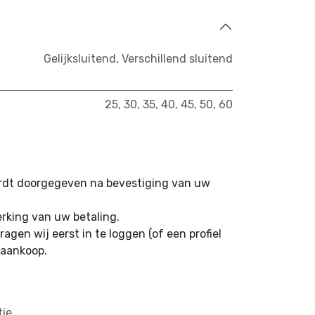
Gelijksluitend
,
Verschillend sluitend
25
,
30
,
35
,
40
,
45
,
50
,
60
ordt doorgegeven na bevestiging van uw
erking van uw betaling.
ragen wij eerst in te loggen (of een profiel
 aankoop.
tie