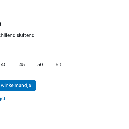
N
hillend sluitend
40
45
50
60
 winkelmandje
jst