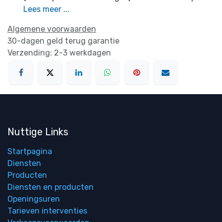
Lees meer ...
Algemene voorwaarden
30-dagen geld terug garantie
Verzending: 2-3 werkdagen
Nuttige Links
Startpagina
Diensten
Producten
Diensten en producten
Openingsuren
Tarieven interventies