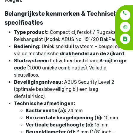
voegen.
Belangrijkste kenmerken & Technische
specificaties
Type product:
Compact cijferslot / Rugzakslot /
Reishangslot (Model: ABUS No. 151/20 BakPac)
Bediening:
Uniek snelsluitsysteem – beugel opent
via de mechanische
drukhendel aan de zijkant
.
Sluitsysteem:
Individueel instelbare
3-cijferige
code
(1.000 unieke combinaties). Volledig
sleutelloos.
Beveiligingsniveau:
ABUS Security Level 2
(optimale basisbeveiliging bij een laag
diefstalrisico).
Technische afmetingen:
Kastbreedte (a):
24 mm
Horizontale beugelopening (b):
10 mm
Verticale beugelhoogte (c):
15 mm
Beugeldiameter (d):
3 mm (1/8" inch –